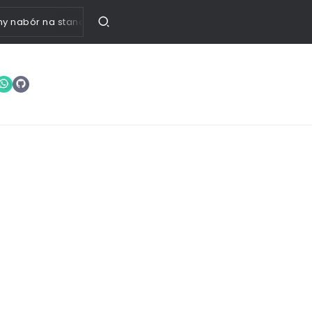
nabór na stanowisko: Specjalista ds. członkowsko-mieszkaniowy