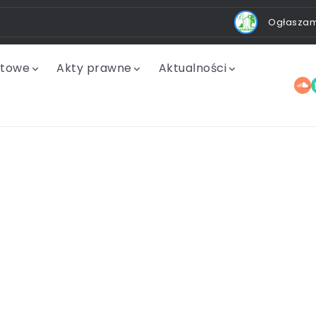
Ogłaszamy 
utowe
Akty prawne
Aktualności