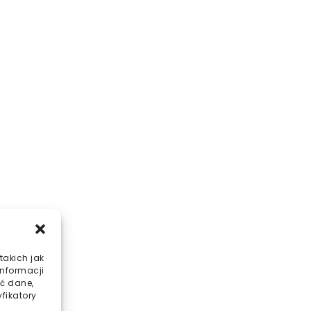
takich jak
informacji
ć dane,
fikatory