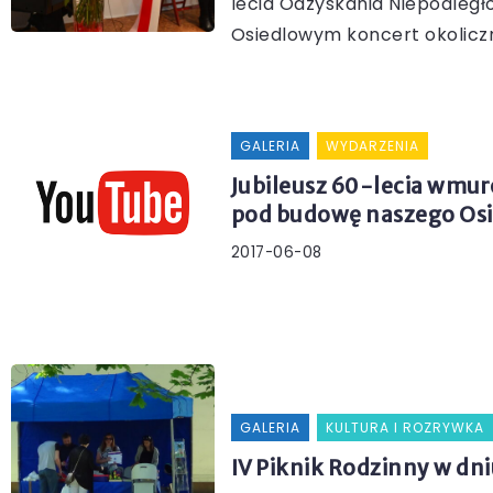
lecia Odzyskania Niepodległo
Osiedlowym koncert okoliczn
GALERIA
WYDARZENIA
Jubileusz 60-lecia wmu
pod budowę naszego Osi
2017-06-08
GALERIA
KULTURA I ROZRYWKA
IV Piknik Rodzinny w dni