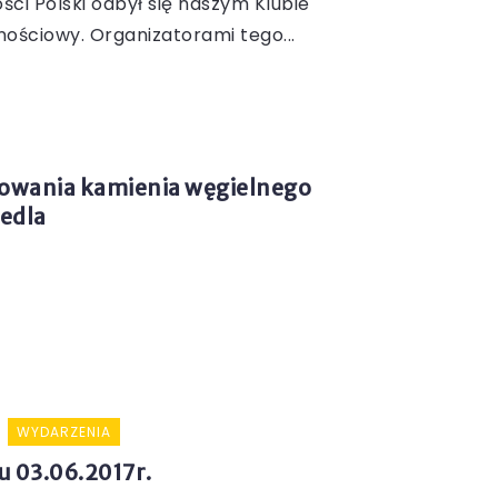
ści Polski odbył się naszym Klubie
ościowy. Organizatorami tego...
rowania kamienia węgielnego
edla
WYDARZENIA
u 03.06.2017r.