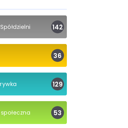
142
Spółdzielni
36
a
129
ozrywka
53
ć społeczna