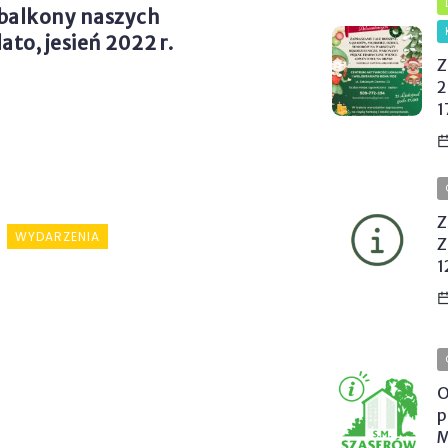
 balkony naszych
to, jesień 2022 r.
Z
2
1
Z
WYDARZENIA
Z
1
O
p
M