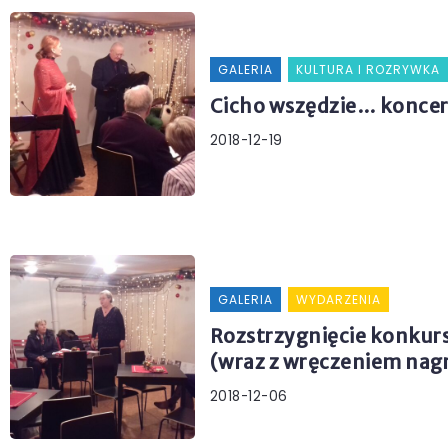
GALERIA
KULTURA I ROZRYWKA
Cicho wszędzie… konce
2018-12-19
GALERIA
WYDARZENIA
Rozstrzygnięcie konkurs
(wraz z wręczeniem nag
2018-12-06