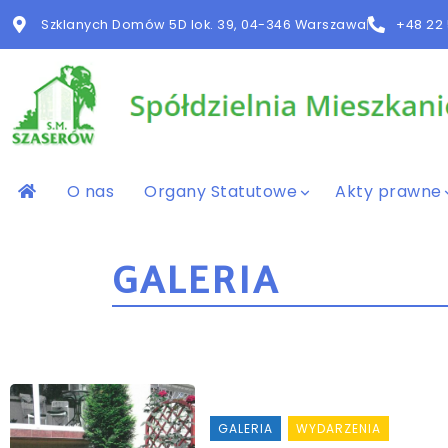
Szklanych Domów 5D lok. 39, 04-346 Warszawa
+48 22 
O nas
Organy Statutowe
Akty prawne
GALERIA
GALERIA
WYDARZENIA