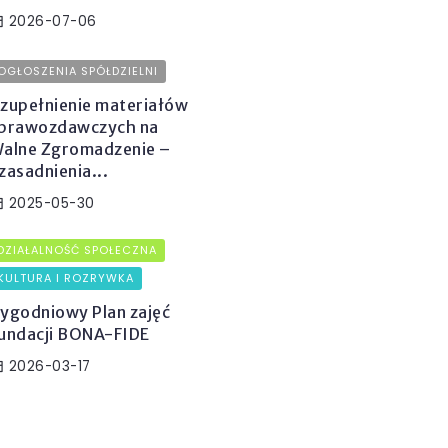
2026-07-06
OGŁOSZENIA SPÓŁDZIELNI
zupełnienie materiałów
prawozdawczych na
alne Zgromadzenie –
zasadnienia...
2025-05-30
DZIAŁALNOŚĆ SPOŁECZNA
KULTURA I ROZRYWKA
ygodniowy Plan zajęć
undacji BONA-FIDE
2026-03-17