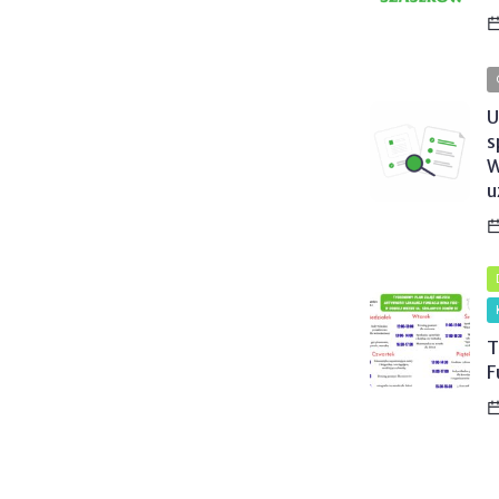
U
s
W
u
T
F