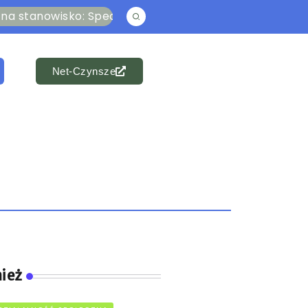
owisko: Specjalista ds. członkowsko-mieszkaniowych 
Net-Czynsze
ież