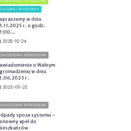
DZIAŁALNOŚĆ SPOŁECZNA
KULTURA I ROZRYWKA
apraszamy w dniu
1.11.2025 r. o godz.
7:00...
2025-10-24
OGŁOSZENIA SPÓŁDZIELNI
awiadomienie o Walnym
gromadzeniu w dniu
2.06.2023 r.
2023-05-22
OGŁOSZENIA SPÓŁDZIELNI
dpady spoza systemu –
onowny apel do
ieszkańców