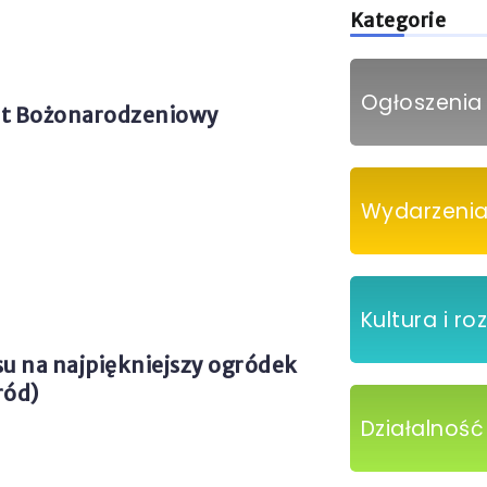
Kategorie
Ogłoszenia 
rt Bożonarodzeniowy
Wydarzeni
Kultura i r
u na najpiękniejszy ogródek
ród)
Działalnoś