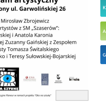
K
A
G