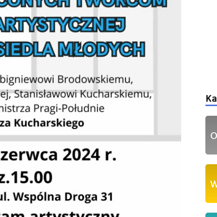
Ka
O
W