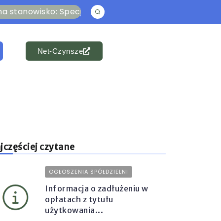
ko: Specjalista ds. członkowsko-mieszkaniowych i ka
Net-Czynsze
jczęściej czytane
OGŁOSZENIA SPÓŁDZIELNI
Informacja o zadłużeniu w
opłatach z tytułu
użytkowania...