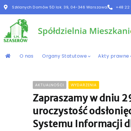
Szklanych Domów 5D lok. 39, 04-346 Warszawa
+48 22 
O nas
Organy Statutowe
Akty prawne
AKTUALNOŚCI
WYDARZENIA
Zapraszamy w dniu 29
uroczystość odsłonięc
Systemu Informacji d