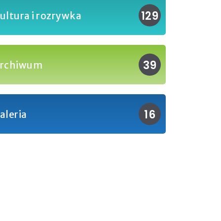
129
ultura i rozrywka
39
rchiwum
16
aleria