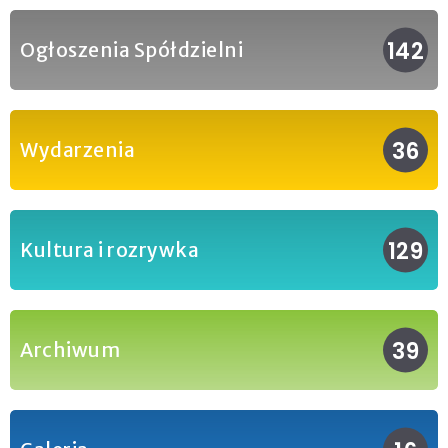
142
Ogłoszenia Spółdzielni
36
Wydarzenia
129
Kultura i rozrywka
39
Archiwum