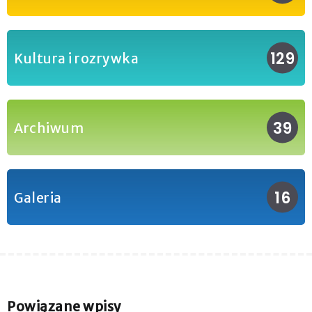
129
Kultura i rozrywka
39
Archiwum
16
Galeria
Powiązane wpisy