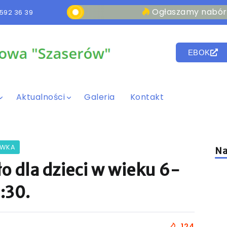
Ogłaszamy nabór na stanow
592 36 39
EBOK
Aktualności
Galeria
Kontakt
YWKA
Na
 dla dzieci w wieku 6-
5:30.
124