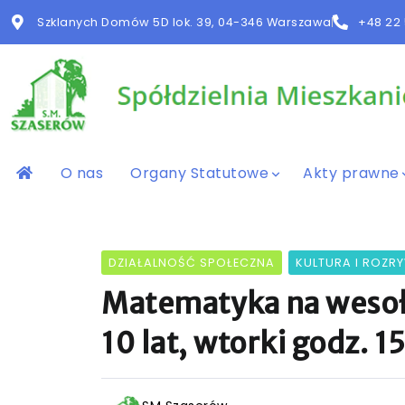
Szklanych Domów 5D lok. 39, 04-346 Warszawa
+48 22 
O nas
Organy Statutowe
Akty prawne
DZIAŁALNOŚĆ SPOŁECZNA
KULTURA I ROZR
Matematyka na wesoło
10 lat, wtorki godz. 1