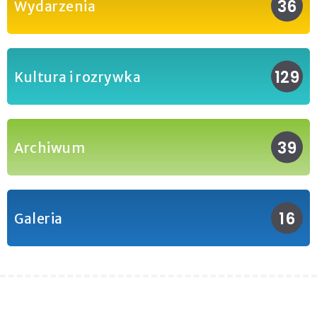
36
Wydarzenia
129
Kultura i rozrywka
39
Archiwum
16
Galeria