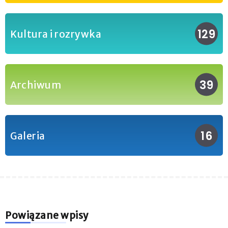
129
Kultura i rozrywka
39
Archiwum
16
Galeria
Powiązane wpisy