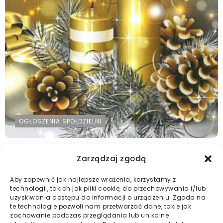
OGŁOSZENIA SPÓŁDZIELNI
Życzymy Zdrowych, Wesołych i Pogodnych
Zarządzaj zgodą
Świąt Bożego Narodzenia
Aby zapewnić jak najlepsze wrażenia, korzystamy z
2025-12-19
technologii, takich jak pliki cookie, do przechowywania i/lub
uzyskiwania dostępu do informacji o urządzeniu. Zgoda na
te technologie pozwoli nam przetwarzać dane, takie jak
zachowanie podczas przeglądania lub unikalne