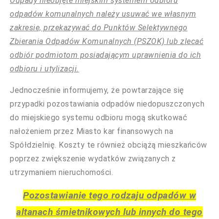
Odpady nieobjęte miejskim systemem odbioru
odpadów komunalnych należy usuwać we własnym
zakresie, przekazywać do Punktów Selektywnego
Zbierania Odpadów Komunalnych (PSZOK) lub zlecać
odbiór podmiotom posiadającym uprawnienia do ich
odbioru i utylizacji.
Jednocześnie informujemy, że powtarzające się
przypadki pozostawiania odpadów niedopuszczonych
do miejskiego systemu odbioru mogą skutkować
nałożeniem przez Miasto kar finansowych na
Spółdzielnię. Koszty te również obciążą mieszkańców
poprzez zwiększenie wydatków związanych z
utrzymaniem nieruchomości.
Pozostawianie tego rodzaju odpadów w
altanach śmietnikowych lub innych do tego