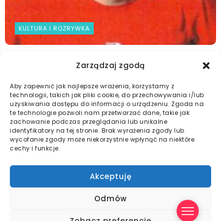
KULTURA I ROZRYWKA
FILM DOKUMENTALNY I JEGO TWÓRCY – Paweł
Zarządzaj zgodą
Wysoczański
Aby zapewnić jak najlepsze wrażenia, korzystamy z
2024-05-06
technologii, takich jak pliki cookie, do przechowywania i/lub
uzyskiwania dostępu do informacji o urządzeniu. Zgoda na
te technologie pozwoli nam przetwarzać dane, takie jak
zachowanie podczas przeglądania lub unikalne
identyfikatory na tej stronie. Brak wyrażenia zgody lub
Ogłoszenia Spółdzielni
Wydarzenia
Kultura i rozrywka
wycofanie zgody może niekorzystnie wpłynąć na niektóre
cechy i funkcje.
Działalność społeczna
Galeria
Akceptuję
Strona główna
O nas
Zarząd spółdzielni
Akty prawne
Druki do pobrania
Kontakt
EBOK
Odmów
Copyright © 2024 Wszelkie Prawa Zastrzeżone - Spółdzielnia
Zobacz preferencje