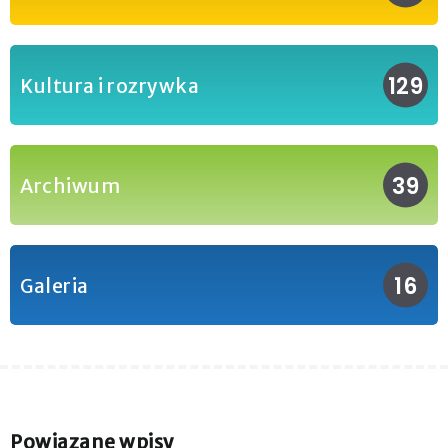
129
Kultura i rozrywka
39
Archiwum
16
Galeria
Powiązane wpisy