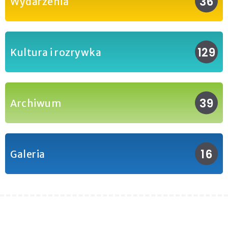
36
Wydarzenia
129
Kultura i rozrywka
39
Archiwum
16
Galeria