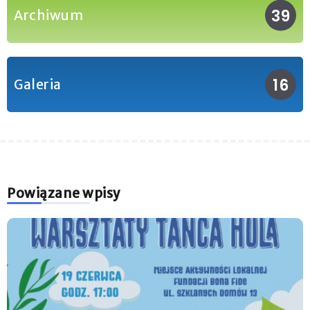
39
Archiwum
16
Galeria
Powiązane wpisy