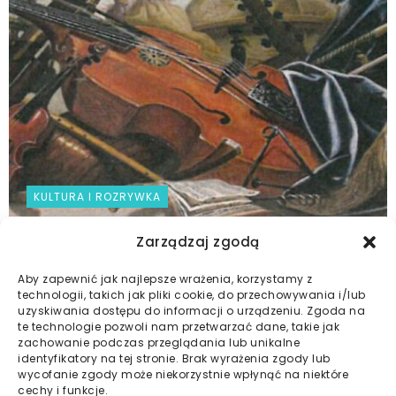
KULTURA I ROZRYWKA
Zarządzaj zgodą
Koncert: spotkanie z muzyką Baroku
Aby zapewnić jak najlepsze wrażenia, korzystamy z
2023-06-26
technologii, takich jak pliki cookie, do przechowywania i/lub
uzyskiwania dostępu do informacji o urządzeniu. Zgoda na
te technologie pozwoli nam przetwarzać dane, takie jak
zachowanie podczas przeglądania lub unikalne
identyfikatory na tej stronie. Brak wyrażenia zgody lub
Ogłoszenia Spółdzielni
Wydarzenia
Kultura i rozrywka
wycofanie zgody może niekorzystnie wpłynąć na niektóre
cechy i funkcje.