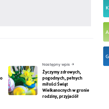
K
A
G
Następny wpis
Życzymy zdrowych,
go
pogodnych, pełnych
miłości Świąt
Wielkanocnych w gronie
rodziny, przyjaciół