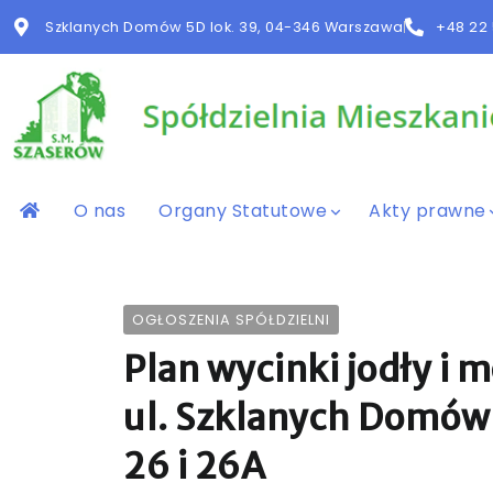
Szklanych Domów 5D lok. 39, 04-346 Warszawa
+48 22 
O nas
Organy Statutowe
Akty prawne
OGŁOSZENIA SPÓŁDZIELNI
Plan wycinki jodły i 
ul. Szklanych Domów 1
26 i 26A