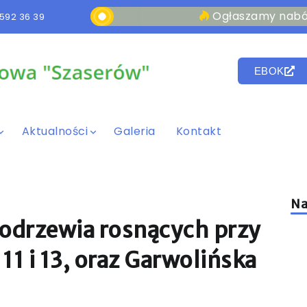
Ogłaszamy nabór na s
592 36 39
EBOK
Aktualności
Galeria
Kontakt
Na
modrzewia rosnących przy
1 i 13, oraz Garwolińska