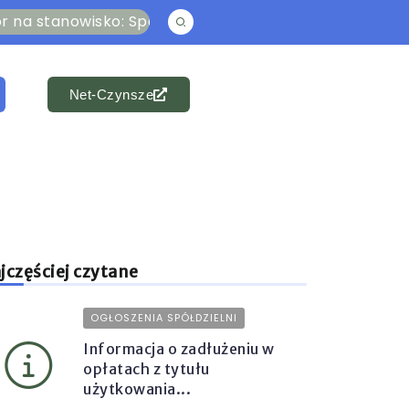
tanowisko: Specjalista ds. członkowsko-mieszkaniowyc
Net-Czynsze
jczęściej czytane
OGŁOSZENIA SPÓŁDZIELNI
Informacja o zadłużeniu w
opłatach z tytułu
użytkowania...