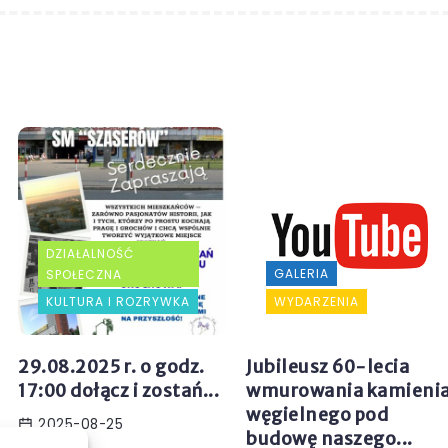
DZIAŁALNOŚĆ
GALERIA
SPOŁECZNA
KULTURA I ROZRYWKA
WYDARZENIA
29.08.2025 r. o godz.
Jubileusz 60-lecia
17:00 dołącz i zostań...
wmurowania kamieni
węgielnego pod
2025-08-25
budowę naszego...