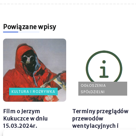
Powiązane wpisy
OGŁOSZENIA
KULTURA I ROZRYWKA
SPÓŁDZIELNI
Film o Jerzym
Terminy przeglądów
Kukuczce w dniu
przewodów
15.03.2024r.
wentylacyjnych i
instalacji gazowej