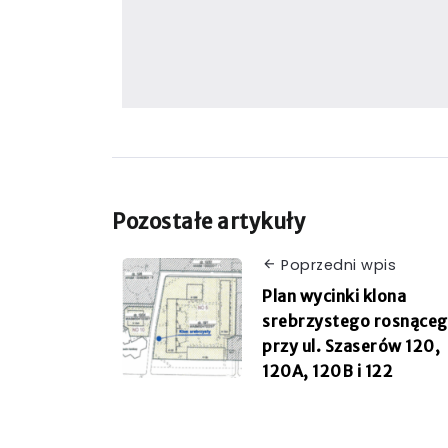
Pozostałe artykuły
Poprzedni wpis
Plan wycinki klona
srebrzystego rosnące
przy ul. Szaserów 120,
120A, 120B i 122