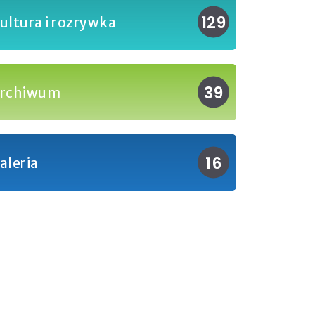
129
ultura i rozrywka
39
rchiwum
16
aleria