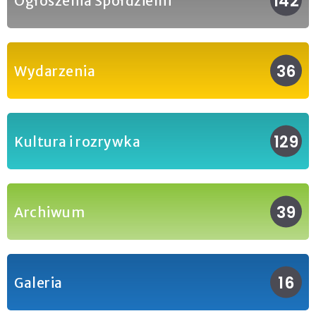
142
Ogłoszenia Spółdzielni
36
Wydarzenia
129
Kultura i rozrywka
39
Archiwum
16
Galeria